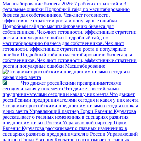
Масштабирование бизнеса 2026: 7 рабочих стратегий и 3
фатальные ошибки
Подробный гайд по масштабированию
бизнеса для собственников. Чек-лист готовности,
эффективные стратегии роста и популярные ошибки
Подробный гайд по масштабированию бизнеса для
собственников. Чек-лист готовности, эффективные стратегии
роста и популярные ошибки
Подробный гайд по
масштабированию бизнеса для собственников. Чек-лист
готовности, эффективные стратегии роста и популярные
ошибки
Подробный гайд по масштабированию бизнеса для
собственников. Чек-лист готовности, эффективные стратегии
роста и популярные ошибки
Масштабирование
Что движет российскими предпринимателями
сегодня и какая у них мечта
Что движет российскими
предпринимателями сегодня и какая у них мечта
Что движет
российскими предпринимателями сегодня и какая у них мечта
Что движет российскими предпринимателями сегодня и какая
у них мечта
Управляющий партнер Горки Евгения Курчатова
рассказывает о главных изменениях в сценариях развития
предпринимателя в России
Управляющий партнер Горки
Евгения Курчатова рассказывает о главных изменениях в
сценариях развития предпринимателя в России
Управляющий
партнер Горки Евгения Курчатова рассказывает о главных