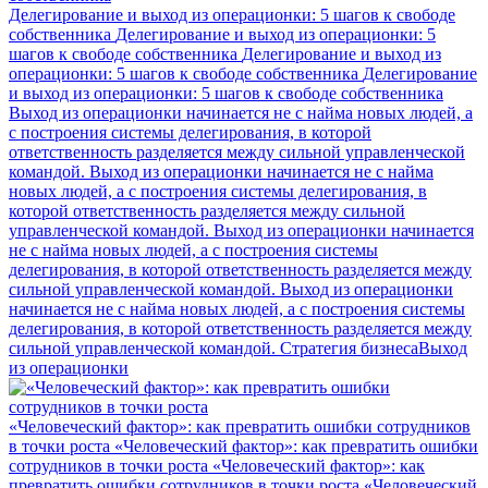
Делегирование и выход из операционки: 5 шагов к свободе
собственника
Делегирование и выход из операционки: 5
шагов к свободе собственника
Делегирование и выход из
операционки: 5 шагов к свободе собственника
Делегирование
и выход из операционки: 5 шагов к свободе собственника
Выход из операционки начинается не с найма новых людей, а
с построения системы делегирования, в которой
ответственность разделяется между сильной управленческой
командой.
Выход из операционки начинается не с найма
новых людей, а с построения системы делегирования, в
которой ответственность разделяется между сильной
управленческой командой.
Выход из операционки начинается
не с найма новых людей, а с построения системы
делегирования, в которой ответственность разделяется между
сильной управленческой командой.
Выход из операционки
начинается не с найма новых людей, а с построения системы
делегирования, в которой ответственность разделяется между
сильной управленческой командой.
Стратегия бизнеса
Выход
из операционки
«Человеческий фактор»: как превратить ошибки сотрудников
в точки роста
«Человеческий фактор»: как превратить ошибки
сотрудников в точки роста
«Человеческий фактор»: как
превратить ошибки сотрудников в точки роста
«Человеческий