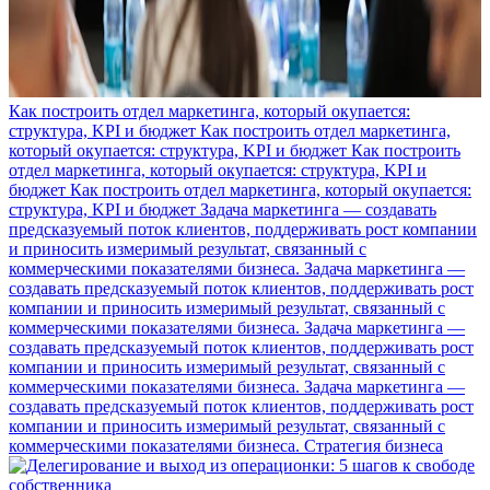
Как построить отдел маркетинга, который окупается:
структура, KPI и бюджет
Как построить отдел маркетинга,
который окупается: структура, KPI и бюджет
Как построить
отдел маркетинга, который окупается: структура, KPI и
бюджет
Как построить отдел маркетинга, который окупается:
структура, KPI и бюджет
Задача маркетинга — создавать
предсказуемый поток клиентов, поддерживать рост компании
и приносить измеримый результат, связанный с
коммерческими показателями бизнеса.
Задача маркетинга —
создавать предсказуемый поток клиентов, поддерживать рост
компании и приносить измеримый результат, связанный с
коммерческими показателями бизнеса.
Задача маркетинга —
создавать предсказуемый поток клиентов, поддерживать рост
компании и приносить измеримый результат, связанный с
коммерческими показателями бизнеса.
Задача маркетинга —
создавать предсказуемый поток клиентов, поддерживать рост
компании и приносить измеримый результат, связанный с
коммерческими показателями бизнеса.
Стратегия бизнеса