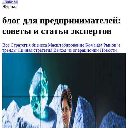
Главная
Журнал
блог для предпринимателей:
советы и статьи экспертов
Все
Стратегия бизнеса
Масштабирование
Команда
Рынок и
тренды
Личная стратегия
Выход из операционки
Новости