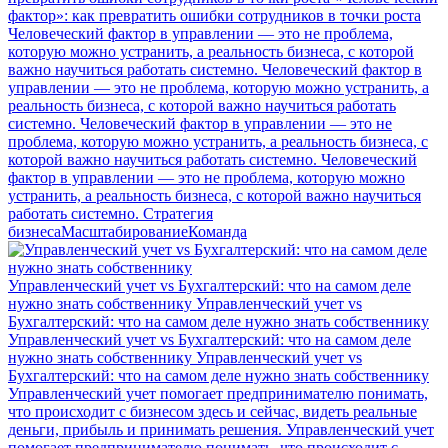
фактор»: как превратить ошибки сотрудников в точки роста
Человеческий фактор в управлении — это не проблема,
которую можно устранить, а реальность бизнеса, с которой
важно научиться работать системно.
Человеческий фактор в
управлении — это не проблема, которую можно устранить, а
реальность бизнеса, с которой важно научиться работать
системно.
Человеческий фактор в управлении — это не
проблема, которую можно устранить, а реальность бизнеса, с
которой важно научиться работать системно.
Человеческий
фактор в управлении — это не проблема, которую можно
устранить, а реальность бизнеса, с которой важно научиться
работать системно.
Стратегия
бизнеса
Масштабирование
Команда
Управленческий учет vs Бухгалтерский: что на самом деле
нужно знать собственнику
Управленческий учет vs
Бухгалтерский: что на самом деле нужно знать собственнику
Управленческий учет vs Бухгалтерский: что на самом деле
нужно знать собственнику
Управленческий учет vs
Бухгалтерский: что на самом деле нужно знать собственнику
Управленческий учет помогает предпринимателю понимать,
что происходит с бизнесом здесь и сейчас, видеть реальные
деньги, прибыль и принимать решения.
Управленческий учет
помогает предпринимателю понимать, что происходит с