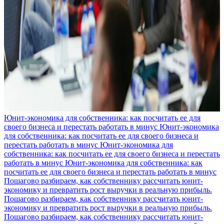
Юнит-экономика для собственника: как посчитать ее для
своего бизнеса и перестать работать в минус
Юнит-экономика
для собственника: как посчитать ее для своего бизнеса и
перестать работать в минус
Юнит-экономика для
собственника: как посчитать ее для своего бизнеса и перестать
работать в минус
Юнит-экономика для собственника: как
посчитать ее для своего бизнеса и перестать работать в минус
Пошагово разбираем, как собственнику рассчитать юнит-
экономику и превратить рост выручки в реальную прибыль.
Пошагово разбираем, как собственнику рассчитать юнит-
экономику и превратить рост выручки в реальную прибыль.
Пошагово разбираем, как собственнику рассчитать юнит-