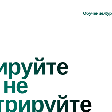
Обучение
Жур
ируйте
 не
трируйте