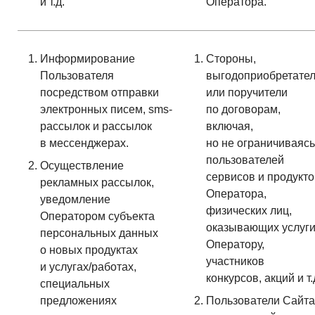
и т.д.
Оператора.
Информирование
Стороны,
Пользователя
выгодоприобретате
посредством отправки
или поручители
электронных писем, sms-
по договорам,
рассылок и рассылок
включая,
в мессенджерах.
но не ограничиваясь
пользователей
Осуществление
сервисов и продукто
рекламных рассылок,
Оператора,
уведомление
физических лиц,
Оператором субъекта
оказывающих услуг
персональных данных
Оператору,
о новых продуктах
участников
и услугах/работах,
конкурсов, акций и т.
специальных
предложениях
Пользователи Сайта